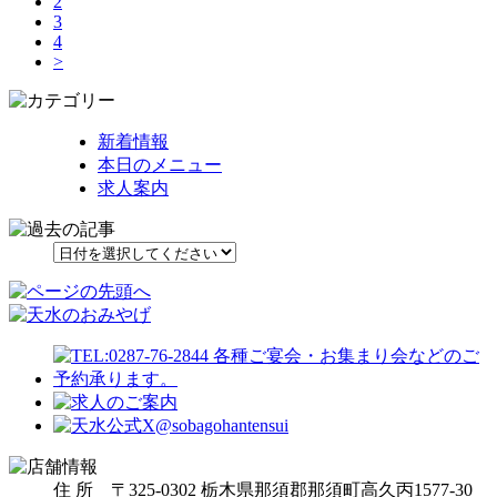
2
3
4
>
新着情報
本日のメニュー
求人案内
住 所 〒325-0302 栃木県那須郡那須町高久丙1577-30